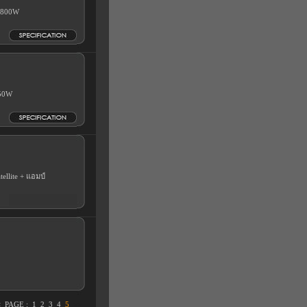
Ω 800W
450W
tellite + แอมป์
<
PAGE :
1
2
3
4
5
>>