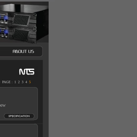
<
PAGE :
1
2
3
4
5
>>
400W