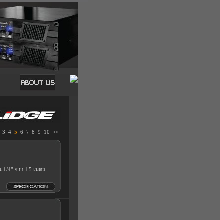
3
4
5
6
7
8
9
10
>>
 1/4" ยาว 1.5 เมตร