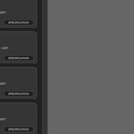
เมตร
5 เมตร
เมตร
เมตร