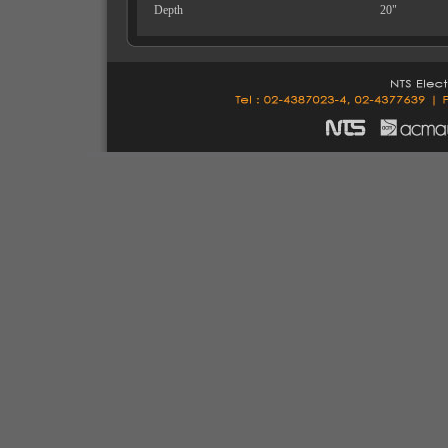
Depth
20"