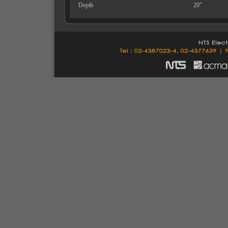
Depth
20"