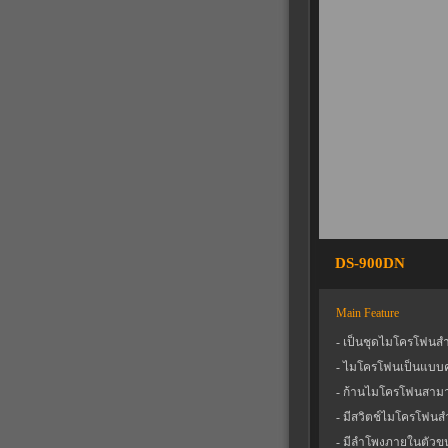
DS-900DN
Main Feature
- เป็นชุดไมโครโฟนสำห
- ไมโครโฟนเป็นแบบ
- ก้านไมโครโฟนสามา
- มีสวิตช์ไมโครโฟน
- มีลำโพงภายในตัวขน