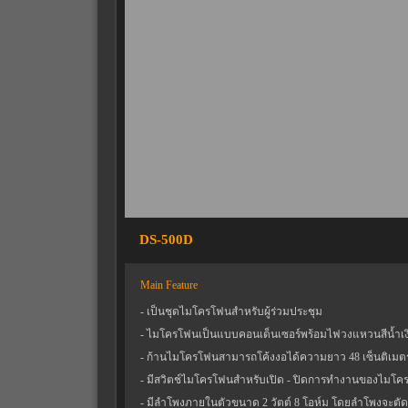
DS-500D
Main Feature
- เป็นชุดไมโครโฟนสำหรับผู้ร่วมประชุม
- ไมโครโฟนเป็นแบบคอนเด็นเซอร์พร้อมไฟวงแหวนสีน้ำ
- ก้านไมโครโฟนสามารถโค้งงอได้ความยาว 48 เซ็นติเมต
- มีสวิตช์ไมโครโฟนสำหรับเปิด - ปิดการทำงานของไมโค
- มีลำโพงภายในตัวขนาด 2 วัตต์ 8 โอห์ม โดยลำโพงจะตัดก